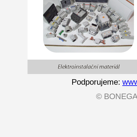
Podporujeme:
www
©
BONEG