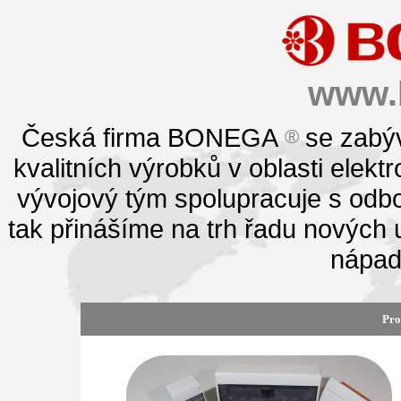
www.
Česká firma BONEGA
se zabýv
®
kvalitních výrobků v oblasti elek
vývojový tým spolupracuje s odbo
tak přinášíme na trh řadu nových
nápad
Pro